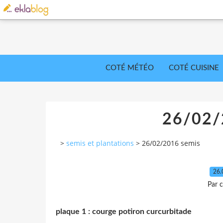
COTÉ MÉTÉO
COTÉ CUISINE
26/02/
>
semis et plantations
>
26/02/2016 semis
26.
Par c
plaque 1 : courge potiron curcurbitade