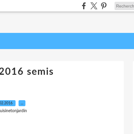
2016 semis
02.2016
…
uisinetonjardin