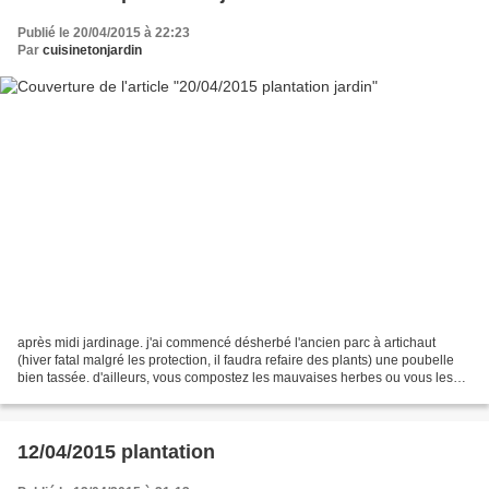
Publié le 20/04/2015 à 22:23
Par
cuisinetonjardin
après midi jardinage. j'ai commencé désherbé l'ancien parc à artichaut
(hiver fatal malgré les protection, il faudra refaire des plants) une poubelle
bien tassée. d'ailleurs, vous compostez les mauvaises herbes ou vous les
mettez aux déchets verts de...
12/04/2015 plantation