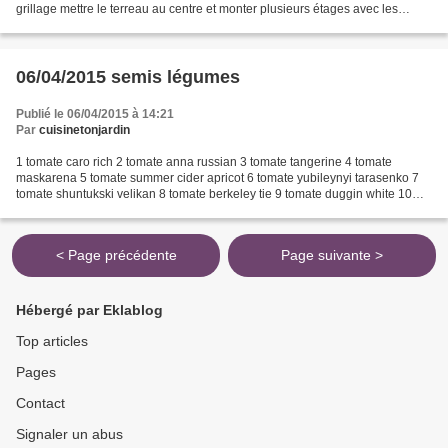
grillage mettre le terreau au centre et monter plusieurs étages avec les
plants ici 5 plants par niveau...
06/04/2015 semis légumes
Publié le 06/04/2015 à 14:21
Par
cuisinetonjardin
1 tomate caro rich 2 tomate anna russian 3 tomate tangerine 4 tomate
maskarena 5 tomate summer cider apricot 6 tomate yubileynyi tarasenko 7
tomate shuntukski velikan 8 tomate berkeley tie 9 tomate duggin white 10
tomate caro rich 11 tomate mashenka 12...
< Page précédente
Page suivante >
Hébergé par Eklablog
Top articles
Pages
Contact
Signaler un abus