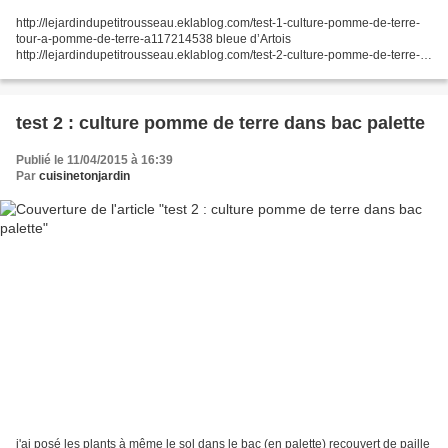
http://lejardindupetitrousseau.eklablog.com/test-1-culture-pomme-de-terre-
tour-a-pomme-de-terre-a117214538 bleue d’Artois
http://lejardindupetitrousseau.eklablog.com/test-2-culture-pomme-de-terre-
dans-bac-palette-a117214574 charlottes
test 2 : culture pomme de terre dans bac palette
Publié le 11/04/2015 à 16:39
Par
cuisinetonjardin
j'ai posé les plants à même le sol dans le bac (en palette) recouvert de paille