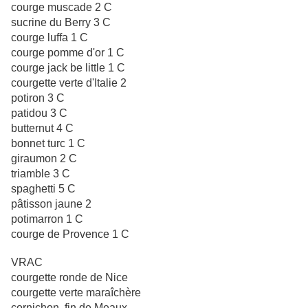
courge muscade 2 C
sucrine du Berry 3 C
courge luffa 1 C
courge pomme d'or 1 C
courge jack be little 1 C
courgette verte d'Italie 2
potiron 3 C
patidou 3 C
butternut 4 C
bonnet turc 1 C
giraumon 2 C
triamble 3 C
spaghetti 5 C
pâtisson jaune 2
potimarron 1 C
courge de Provence 1 C
VRAC
courgette ronde de Nice
courgette verte maraîchère
cornichon fin de Meaux