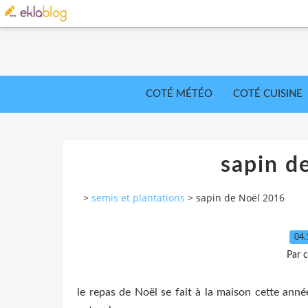
COTÉ MÉTÉO
COTÉ CUISINE
sapin d
>
semis et plantations
>
sapin de Noël 2016
04.
Par c
le repas de Noël se fait à la maison cette ann