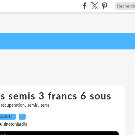
s semis 3 francs 6 sous
,
,
,
récupération
semis
serre
03.2015
…
uisinetonjardin