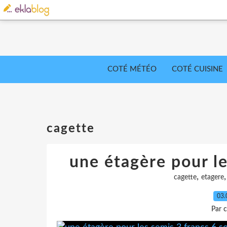
COTÉ MÉTÉO
COTÉ CUISINE
cagette
une étagère pour le
,
cagette
etagere
03.
Par c