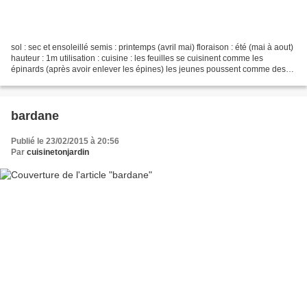
sol : sec et ensoleillé semis : printemps (avril mai) floraison : été (mai à aout)
hauteur : 1m utilisation : cuisine : les feuilles se cuisinent comme les
épinards (après avoir enlever les épines) les jeunes poussent comme des
asperges les boutons floraux...
bardane
Publié le 23/02/2015 à 20:56
Par
cuisinetonjardin