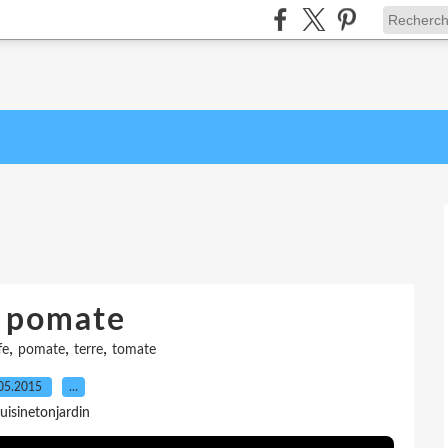
t pomate
,
,
,
fe
pomate
terre
tomate
05.2015
…
uisinetonjardin