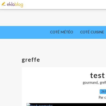
COTÉ MÉTÉO
COTÉ CUISINE
greffe
tes
,
gourmand
gref
26.
Par c