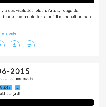
y a des vitelottes, bleu d’Artois, rouge de
 la tour à pomme de terre bof, il manquait un peu
ire la suite
06-2015
,
,
petite
pomme
recolte
06.2015
…
uisinetonjardin