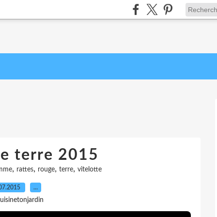
e terre 2015
,
,
,
,
mme
rattes
rouge
terre
vitelotte
07.2015
…
uisinetonjardin