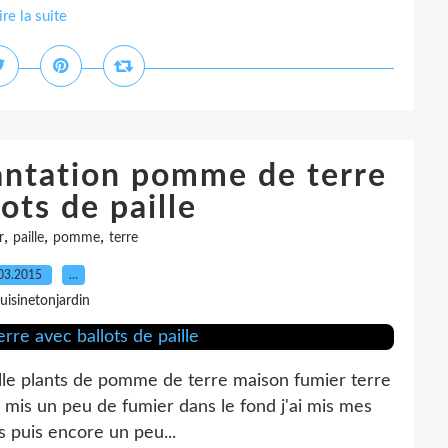
ire la suite
antation pomme de terre
ots de paille
,
,
,
r
paille
pomme
terre
03.2015
…
uisinetonjardin
aille plants de pomme de terre maison fumier terre
'ai mis un peu de fumier dans le fond j'ai mis mes
s puis encore un peu...