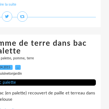
ire la suite
omme de terre dans bac
alette
,
,
,
palette
pomme
terre
04.2015
…
uisinetonjardin
bac (en palette) recouvert de paille et terreau dans
pelouse