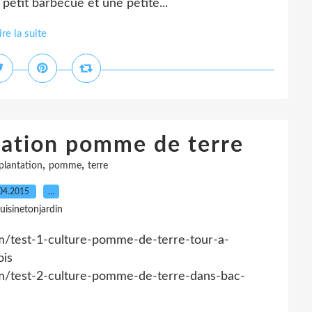
petit barbecue et une petite...
ire la suite
ation pomme de terre
,
,
plantation
pomme
terre
04.2015
…
uisinetonjardin
com/test-1-culture-pomme-de-terre-tour-a-
ois
com/test-2-culture-pomme-de-terre-dans-bac-