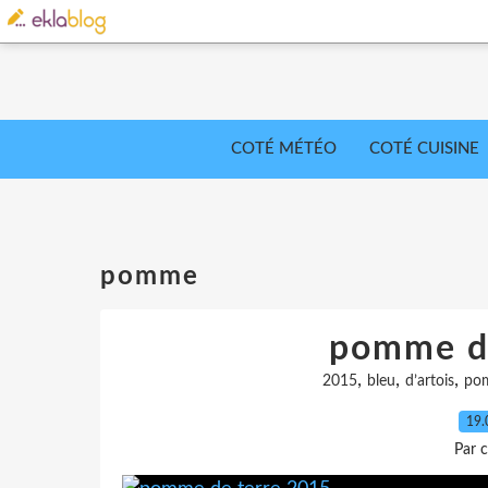
COTÉ MÉTÉO
COTÉ CUISINE
pomme
pomme d
,
,
,
2015
bleu
d’artois
po
19.
Par c