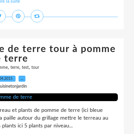
ire la suite
e de terre tour à pomme
 terre
,
,
,
mme
terre
test
tour
04.2015
…
uisinetonjardin
erreau et plants de pomme de terre (ici bleue
la paille autour du grillage mettre le terreau au
lants ici 5 plants par niveau...