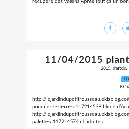
récupéré des voisins Après tout çà un bon 
L
11/04/2015 plant
,
,
2015
d’artois
11.
Par c
http://lejardindupetitrousseau.eklablog.
pomme-de-terre-a117214538 bleue d’Art
http://lejardindupetitrousseau.eklablog.
palette-a117214574 charlottes